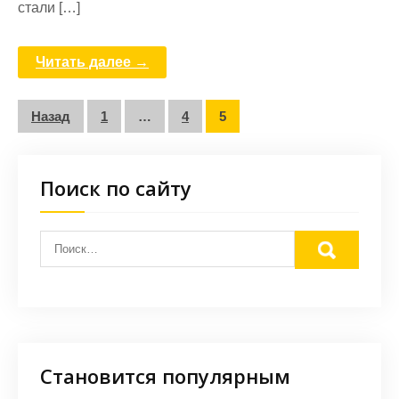
стали […]
Читать далее →
Пагинация
Назад
1
…
4
5
записей
Поиск по сайту
Становится популярным