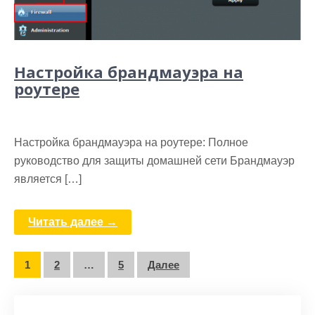
Настройка брандмауэра на
роутере
Настройка брандмауэра на роутере: Полное
руководство для защиты домашней сети Брандмауэр
является […]
Читать далее →
Пагинация
1
2
…
5
Далее
записей